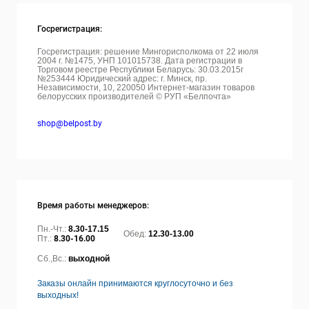
Госрегистрация:
Госрегистрация: решение Мингорисполкома от 22 июля
2004 г. №1475, УНП 101015738. Дата регистрации в
Торговом реестре Республики Беларусь: 30.03.2015г
№253444 Юридический адрес: г. Минск, пр.
Независимости, 10, 220050
Интернет-магазин товаров
белорусских производителей © РУП «Белпочта»
shop@belpost.by
Время работы менеджеров:
Пн.-Чт.:
8.30-17.15
Обед:
12.30-13.00
Пт.:
8.30-16.00
Сб.,Вс.:
выходной
Заказы онлайн принимаются круглосуточно и без
выходных!