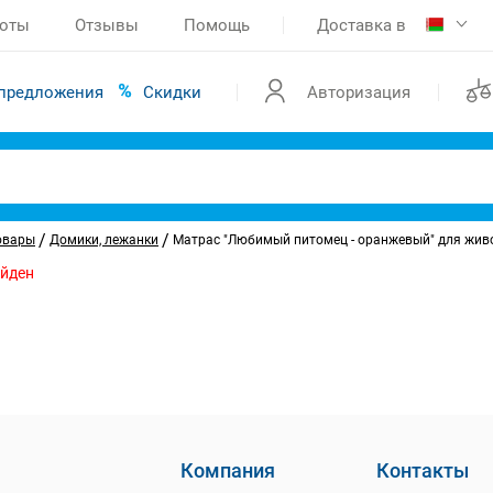
боты
Отзывы
Помощь
Доставка в
предложения
Скидки
Авторизация
/
/
овары
Домики, лежанки
Матрас "Любимый питомец - оранжевый" для животн
айден
Компания
Контакты