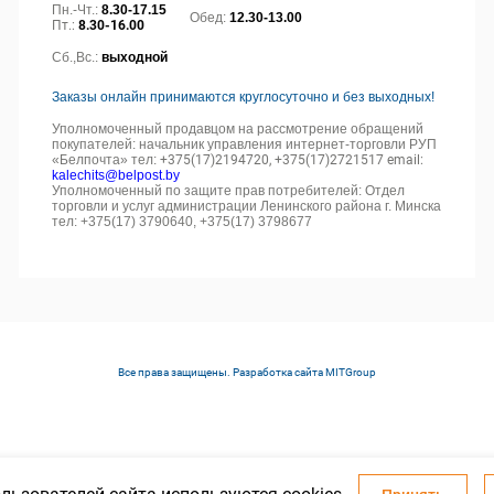
Пн.-Чт.:
8.30-17.15
Обед:
12.30-13.00
Пт.:
8.30-16.00
Сб.,Вс.:
выходной
Заказы онлайн принимаются круглосуточно и без выходных!
Уполномоченный продавцом на рассмотрение обращений
покупателей: начальник управления интернет-торговли РУП
«Белпочта» тел:
+375(17)2194720, +375(17)2721517 email:
kalechits@belpost.by
Уполномоченный по защите прав потребителей: Отдел
торговли и услуг администрации Ленинского района г. Минска
тел: +375(17) 3790640, +375(17) 3798677
Все права защищены. Разработка сайта
MITGroup