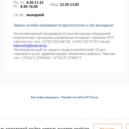
Пн.-Чт.:
8.30-17.15
Обед:
12.30-13.00
Пт.:
8.30-16.00
Сб.,Вс.:
выходной
Заказы онлайн принимаются круглосуточно и без выходных!
Уполномоченный продавцом на рассмотрение обращений
покупателей: начальник управления интернет-торговли РУП
«Белпочта» тел:
+375(17)2194720, +375(17)2721517 email:
kalechits@belpost.by
Уполномоченный по защите прав потребителей: Отдел
торговли и услуг администрации Ленинского района г. Минска
тел: +375(17) 3790640, +375(17) 3798677
Все права защищены. Разработка сайта
MITGroup