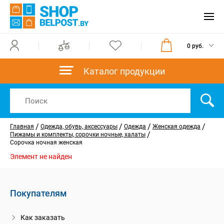
0 руб.
Каталог продукции
/
/
/
/
Главная
Одежда, обувь, аксессуары
Одежда
Женская одежда
/
Пижамы и комплекты, сорочки ночные, халаты
Сорочка ночная женская
Элемент не найден
Покупателям
Как заказать