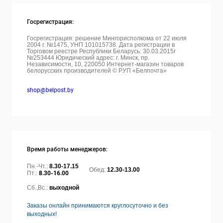
Госрегистрация:
Госрегистрация: решение Мингорисполкома от 22 июля
2004 г. №1475, УНП 101015738. Дата регистрации в
Торговом реестре Республики Беларусь: 30.03.2015г
№253444 Юридический адрес: г. Минск, пр.
Независимости, 10, 220050
Интернет-магазин товаров
белорусских производителей © РУП «Белпочта»
shop@belpost.by
Время работы менеджеров:
Пн.-Чт.:
8.30-17.15
Обед:
12.30-13.00
Пт.:
8.30-16.00
Сб.,Вс.:
выходной
Заказы онлайн принимаются круглосуточно и без
выходных!