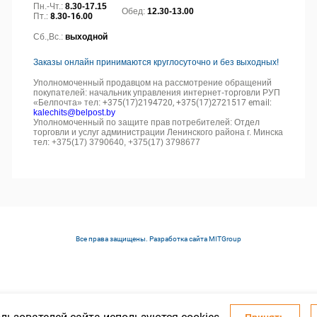
Пн.-Чт.:
8.30-17.15
Обед:
12.30-13.00
Пт.:
8.30-16.00
Сб.,Вс.:
выходной
Заказы онлайн принимаются круглосуточно и без выходных!
Уполномоченный продавцом на рассмотрение обращений
покупателей: начальник управления интернет-торговли РУП
«Белпочта» тел:
+375(17)2194720, +375(17)2721517 email:
kalechits@belpost.by
Уполномоченный по защите прав потребителей: Отдел
торговли и услуг администрации Ленинского района г. Минска
тел: +375(17) 3790640, +375(17) 3798677
Все права защищены. Разработка сайта
MITGroup