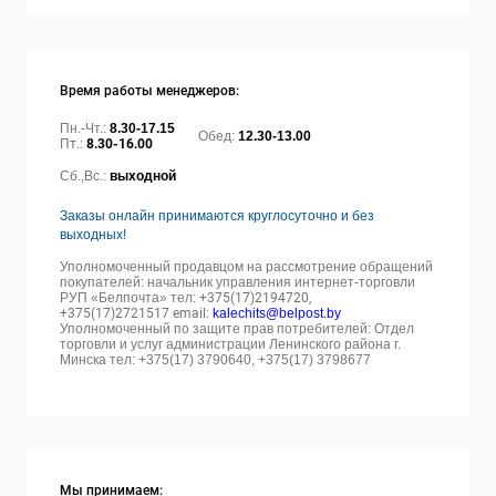
Время работы менеджеров:
Пн.-Чт.:
8.30-17.15
Обед:
12.30-13.00
Пт.:
8.30-16.00
Сб.,Вс.:
выходной
Заказы онлайн принимаются круглосуточно и без
выходных!
Уполномоченный продавцом на рассмотрение обращений
покупателей: начальник управления интернет-торговли
РУП «Белпочта» тел:
+375(17)2194720,
+375(17)2721517 email:
kalechits@belpost.by
Уполномоченный по защите прав потребителей: Отдел
торговли и услуг администрации Ленинского района г.
Минска тел: +375(17) 3790640, +375(17) 3798677
Мы принимаем: