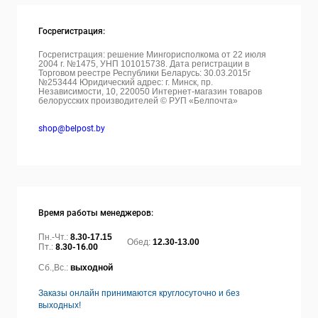
Госрегистрация:
Госрегистрация: решение Мингорисполкома от 22 июля
2004 г. №1475, УНП 101015738. Дата регистрации в
Торговом реестре Республики Беларусь: 30.03.2015г
№253444 Юридический адрес: г. Минск, пр.
Независимости, 10, 220050
Интернет-магазин товаров
белорусских производителей © РУП «Белпочта»
shop@belpost.by
Время работы менеджеров:
Пн.-Чт.:
8.30-17.15
Обед:
12.30-13.00
Пт.:
8.30-16.00
Сб.,Вс.:
выходной
Заказы онлайн принимаются круглосуточно и без
выходных!