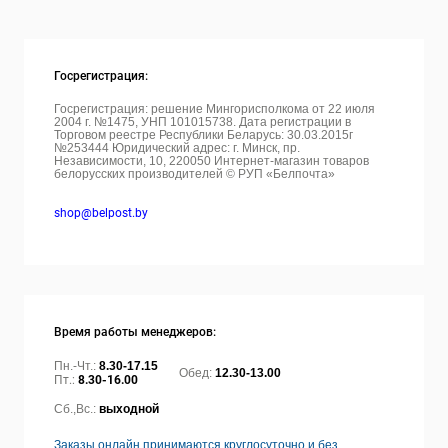
Госрегистрация:
Госрегистрация: решение Мингорисполкома от 22 июля
2004 г. №1475, УНП 101015738. Дата регистрации в
Торговом реестре Республики Беларусь: 30.03.2015г
№253444 Юридический адрес: г. Минск, пр.
Независимости, 10, 220050
Интернет-магазин товаров
белорусских производителей © РУП «Белпочта»
shop@belpost.by
Время работы менеджеров:
Пн.-Чт.:
8.30-17.15
Обед:
12.30-13.00
Пт.:
8.30-16.00
Сб.,Вс.:
выходной
Заказы онлайн принимаются круглосуточно и без